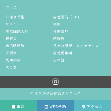
コラム
日帰り手術
男性機能（ED)
ワクチン
頻尿
前立腺肥大症
性感染症
膀胱炎
膀胱癌
過活動膀胱
日々の健康 メンテナンス
尿漏れ
男性更年期
夜間頻尿
その他
未分類
© ゆきがや泌尿器クリニック
電話
WEB予約
アクセス