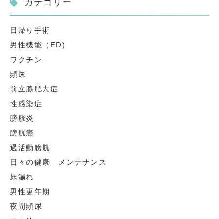
カテゴリー
日帰り手術
男性機能（ED)
ワクチン
頻尿
前立腺肥大症
性感染症
膀胱炎
膀胱癌
過活動膀胱
日々の健康 メンテナンス
尿漏れ
男性更年期
夜間頻尿