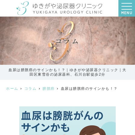
MENU
コラム
血尿は膀胱癌のサインかも！？｜ゆきがや泌尿器クリニック｜大
田区東雪谷の泌尿器科、石川台駅徒歩2分
ホーム
コラム
膀胱癌
血尿は膀胱癌のサインかも！？