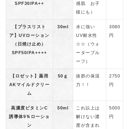
SPF30/PA++
感肌 お子
様にも）
【プラスリスト
30ml
水に強い
3080
ア】
UVローション
UV耐水性
円
（日焼け止め）
☆☆（ウォ
SPF50/PA++++
ータープル
ーフ）
【ロゼット】薬用
50ｇ
抜群の保湿
2750
AKマイルドクリー
力！！
円
ム
高濃度ビタミンC
50ml
これ以上は
5000
誘導体9％ローショ
解けない濃
円
ン
度が含まれ