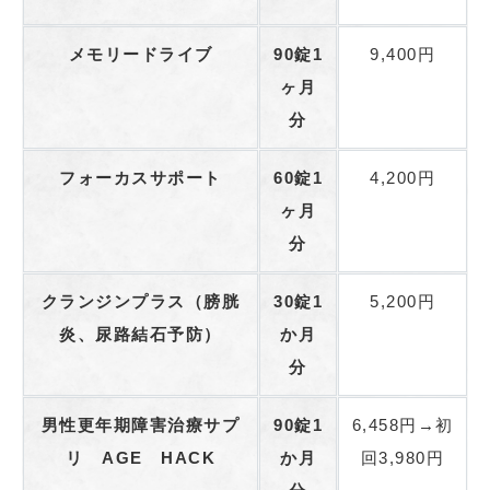
メモリードライブ
90錠1
9,400円
ヶ月
分
フォーカスサポート
60錠1
4,200円
ヶ月
分
クランジンプラス（膀胱
30錠1
5,200円
炎、尿路結石予防）
か月
分
男性更年期障害治療サプ
90錠1
6,458円→初
リ AGE HACK
か月
回3,980円