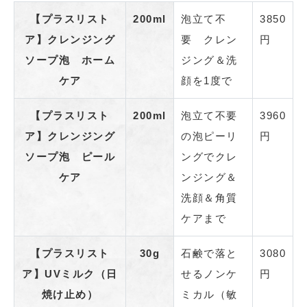
【プラスリスト
200ml
泡立て不
3850
ア】
クレンジング
要 クレン
円
ソープ泡 ホーム
ジング＆洗
ケア
顔を1度で
【プラスリスト
200ml
泡立て不要
3960
ア】
クレンジング
の泡ピーリ
円
ソープ泡 ピール
ングでクレ
ケア
ンジング＆
洗顔＆角質
ケアまで
【プラスリスト
30g
石鹸で落と
3080
ア】
UVミルク（日
せるノンケ
円
焼け止め）
ミカル（敏