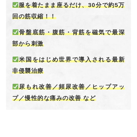
服を着たまま座るだけ、30分で約5万
回の筋収縮！！
骨盤底筋・腹筋・背筋を磁気で最深
部から刺激
米国をはじめ世界で導入される最新
非侵襲治療
尿もれ改善／頻尿改善／ヒップアッ
プ／慢性的な痛みの改善 など