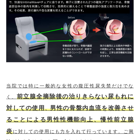
当院では特に一般的な女性の腹圧性尿失禁だけでな
前立腺全摘除後の治りきらない尿もれに
く、
対しての使用
男性の骨盤内血流を改善させ
、
ることによる男性性
機能向上、
慢性前立腺
炎
に対しての使用にも力を入れて行っています。ご興