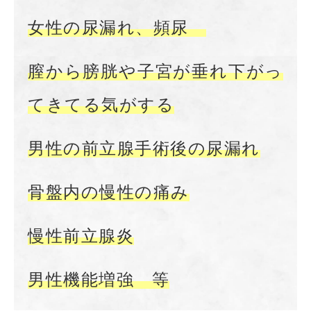
女性の尿漏れ、頻尿
膣から膀胱や子宮が垂れ下がっ
てきてる気がする
男性の前立腺手術後の尿漏れ
骨盤内の慢性の痛み
慢性前立腺炎
男性機能増強 等