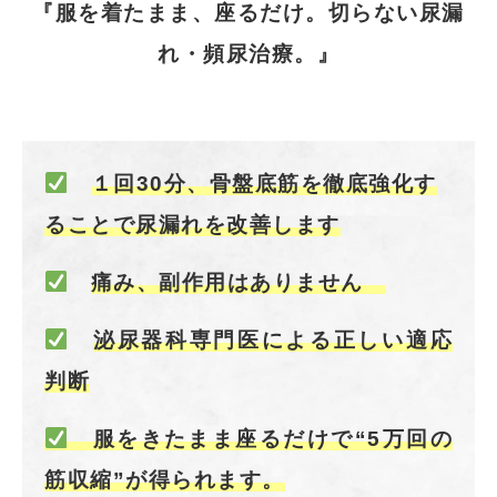
『服を着たまま、座るだけ。切らない尿漏
れ・頻尿治療。』
１回30分、骨盤底筋を徹底強化す
ることで尿漏れを改善します
痛み、副作用はありません
泌尿器科専門医による正しい適応
判断
服をきたまま座るだけで“5万回の
筋収縮”が得られます。